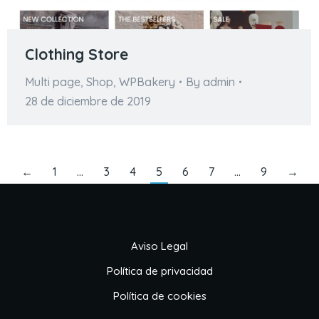
Clothing Store
Multi page
,
Shop
,
WPBakery
By
admin
28 de diciembre de 2019
←
1
…
3
4
5
6
7
…
9
→
Aviso Legal
Política de privacidad
Política de cookies