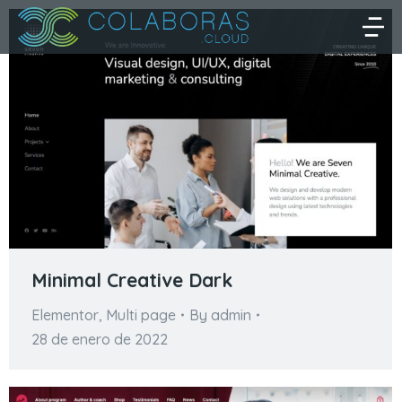
Minimal Creative Dark
Elementor
,
Multi page
By
admin
28 de enero de 2022