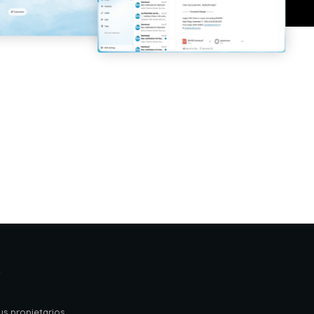
s
s propietarios.