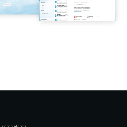
s
s propietarios.