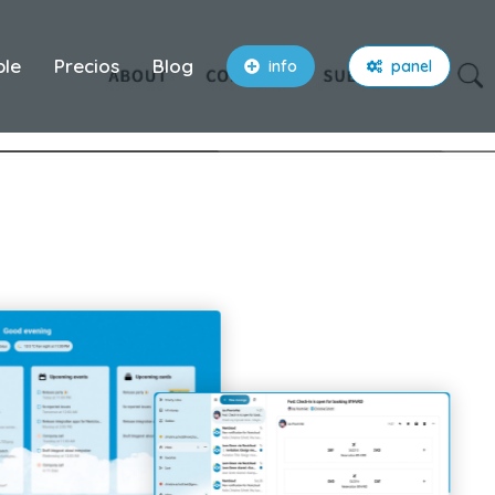
ble
Precios
Blog
info
panel