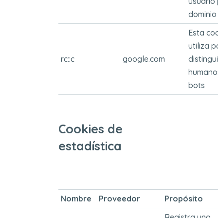
usuario 
dominio
Esta co
utiliza 
rc::c
google.com
distingu
humano
bots
Cookies de
estadística
Nombre
Proveedor
Propósito
Registra una