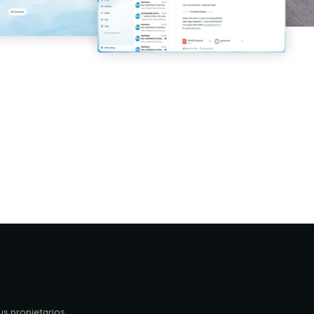
s
s propietarios.